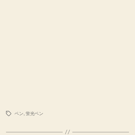
ペン
,
蛍光ペン
タ
グ