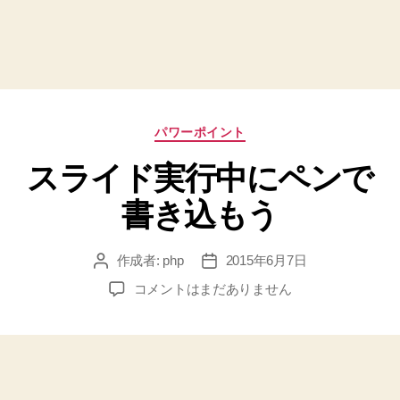
カ
パワーポイント
テ
スライド実行中にペンで
ゴ
リ
書き込もう
ー
作成者:
php
2015年6月7日
投
投
稿
稿
ス
コメントはまだありません
者
日
ラ
イ
ド
実
行