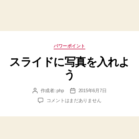
カ
パワーポイント
テ
スライドに写真を入れよ
ゴ
リ
う
ー
作成者:
php
2015年6月7日
投
投
稿
稿
ス
コメントはまだありません
者
日
ラ
イ
ド
に
写