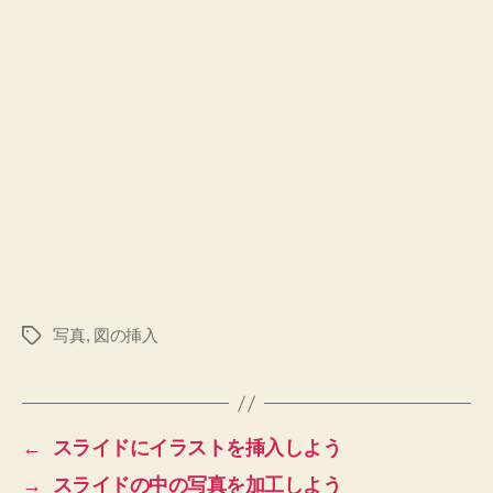
写真
,
図の挿入
タ
グ
←
スライドにイラストを挿入しよう
→
スライドの中の写真を加工しよう