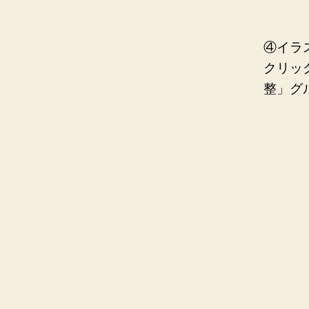
④イラ
クリッ
整」グ