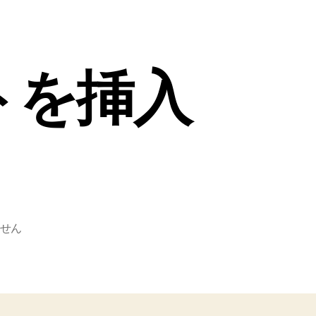
トを挿入
せん