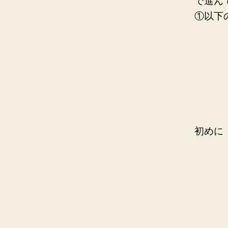
で進ん
①以下
初めに