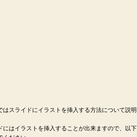
ラ
ス
ト
を
挿
入
し
よ
う
へ
の
ではスライドにイラストを挿入する方法について説明
ドにはイラストを挿入することが出来ますので、以下