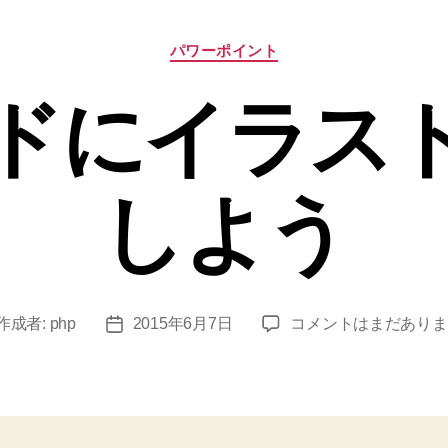
カ
パワーポイント
テ
ゴ
ドにイラス
リ
ー
しよう
ス
作成者:
php
2015年6月7日
コメントはまだありま
投
ラ
稿
イ
日
ド
に
イ