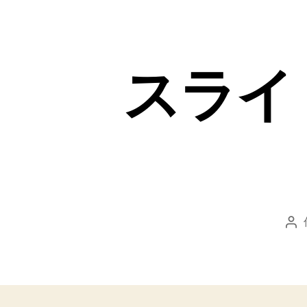
スライ
投
稿
者