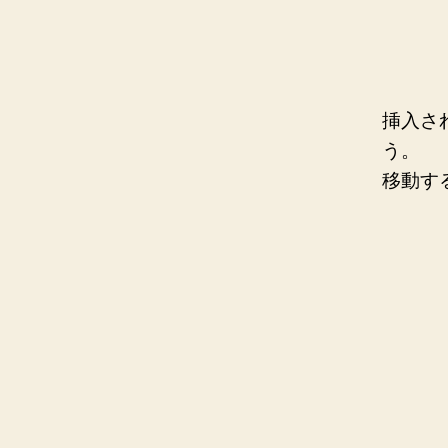
挿入さ
う。
移動す