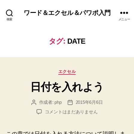
ワード＆エクセル＆パワポ入門
検索
メニュー
タグ:
DATE
カ
エクセル
テ
日付を入れよう
ゴ
リ
ー
作成者:
php
2015年6月6日
投
投
稿
稿
日
コメントはまだありません
者
日
付
を
入
この章では日付を入れる方法について説明しま