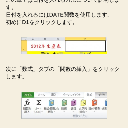
れ
す。
よ
日付を入れるにはDATE関数を使用します。
う
初めにD1をクリックします。
へ
の
次に「数式」タブの「関数の挿入」をクリック
します。