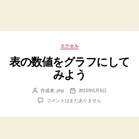
カ
エクセル
テ
表の数値をグラフにして
ゴ
リ
みよう
ー
作成者:
php
2015年6月6日
投
投
稿
稿
表
コメントはまだありません
者
日
の
数
値
を
グ