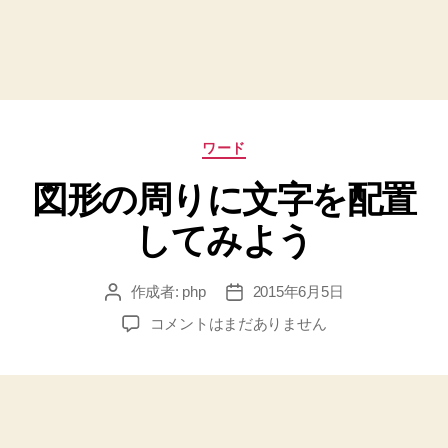
カ
ワード
テ
図形の周りに文字を配置
ゴ
リ
してみよう
ー
作成者:
php
2015年6月5日
投
投
稿
稿
図
コメントはまだありません
者
日
形
の
周
り
に