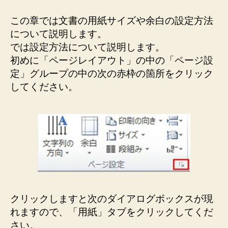
の
用
この章では文書の用紙サイズや余白の設定方法
紙
について説明します。
サ
では設定方法について説明します。
イ
初めに「ページレイアウト」の中の「ページ設
ズ
や
定」グループの中の次の赤枠の箇所をクリック
余
してください。
白
を
設
定
し
よ
う
へ
の
クリックしますと次のダイアログボックスが現
れますので、「用紙」タブをクリックしてくだ
さい。