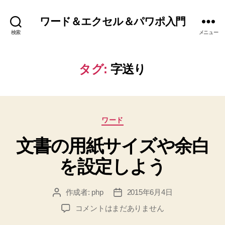
ワード＆エクセル＆パワポ入門
検索
メニュー
タグ:
字送り
カ
ワード
テ
文書の用紙サイズや余白
ゴ
リ
を設定しよう
ー
作成者:
php
2015年6月4日
投
投
稿
稿
文
コメントはまだありません
者
日
書