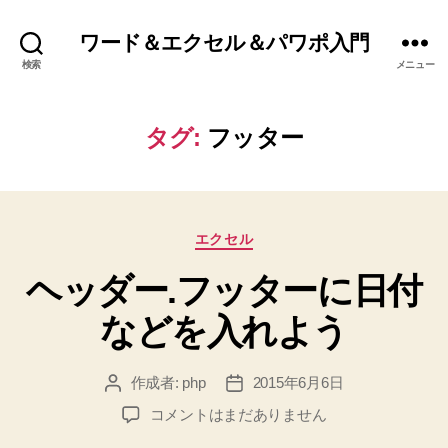
ワード＆エクセル＆パワポ入門
検索
メニュー
タグ:
フッター
カ
エクセル
テ
ヘッダー.フッターに日付
ゴ
リ
などを入れよう
ー
作成者:
php
2015年6月6日
投
投
稿
稿
ヘ
コメントはまだありません
者
日
ッ