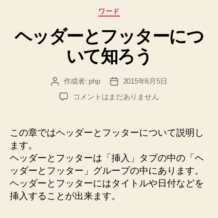
カ
ワード
テ
ヘッダーとフッターにつ
ゴ
リ
いて知ろう
ー
作成者:
php
2015年6月5日
投
投
稿
稿
ヘ
コメントはまだありません
者
日
ッ
ダ
ー
この章ではヘッダーとフッターについて説明し
と
ます。
フ
ヘッダーとフッターは「挿入」タブの中の「ヘ
ッ
ッダーとフッター」グループの中にあります。
タ
ー
ヘッダーとフッターにはタイトルや日付などを
に
挿入することが出来ます。
つ
い