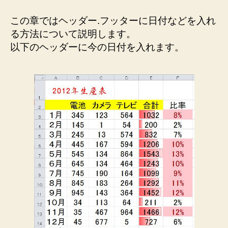
ダ
ー.
この章ではヘッダー.フッターに日付などを入れ
フ
る方法について説明します。
ッ
以下のヘッダーに今の日付を入れます。
タ
ー
に
日
付
な
ど
を
入
れ
よ
う
へ
の