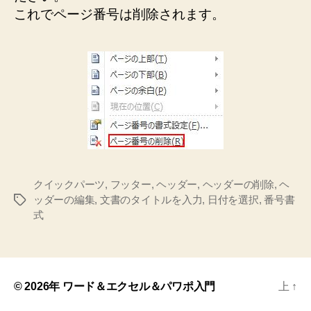
これでページ番号は削除されます。
クイックパーツ
,
フッター
,
ヘッダー
,
ヘッダーの削除
,
ヘ
ッダーの編集
,
文書のタイトルを入力
,
日付を選択
,
番号書
タ
式
グ
© 2026年
ワード＆エクセル＆パワポ入門
上
↑