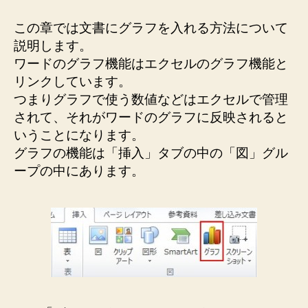
に
グ
この章では文書にグラフを入れる方法について
ラ
説明します。
フ
ワードのグラフ機能はエクセルのグラフ機能と
を
リンクしています。
入
れ
つまりグラフで使う数値などはエクセルで管理
て
されて、それがワードのグラフに反映されると
み
いうことになります。
よ
グラフの機能は「挿入」タブの中の「図」グル
う
ープの中にあります。
へ
の