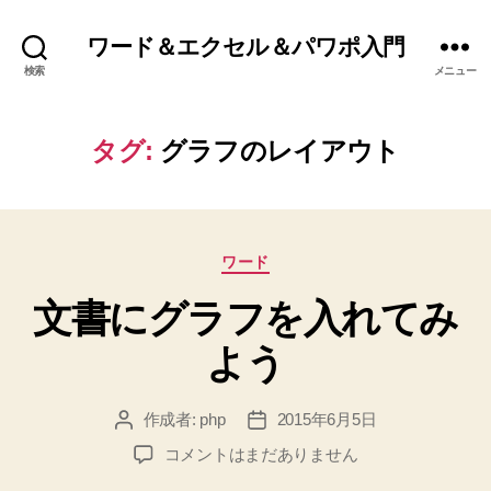
ワード＆エクセル＆パワポ入門
検索
メニュー
タグ:
グラフのレイアウト
カ
ワード
テ
文書にグラフを入れてみ
ゴ
リ
よう
ー
作成者:
php
2015年6月5日
投
投
稿
稿
文
コメントはまだありません
者
日
書